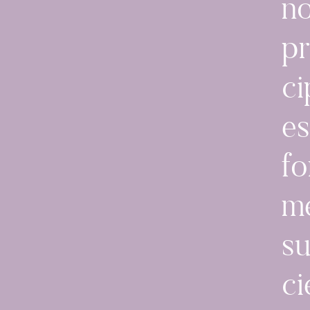
no
pr
ci
es
fo
m
su
ci