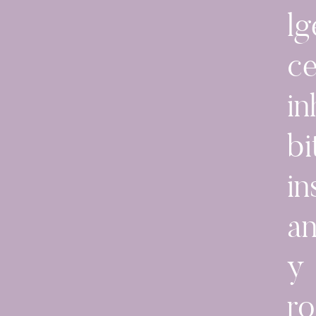
lg
c
in
bi
in
an
y
r